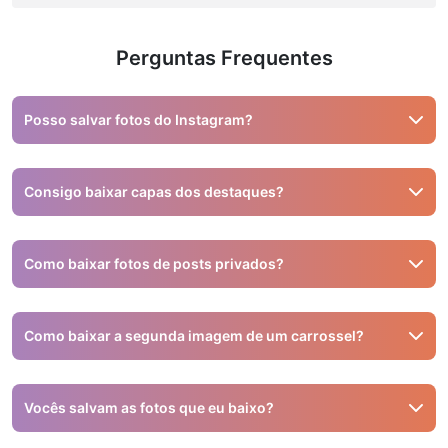
Perguntas Frequentes
Posso salvar fotos do Instagram?
Sim, você pode usar o Snapinsta para isso.
Consigo baixar capas dos destaques?
Não, apenas stories e vídeos reais são suportados.
Como baixar fotos de posts privados?
Não é possível. O Snapinsta funciona apenas com
conteúdo público.
Como baixar a segunda imagem de um carrossel?
Baixe uma por uma ou use o download ZIP para baixar
todas de uma vez.
Vocês salvam as fotos que eu baixo?