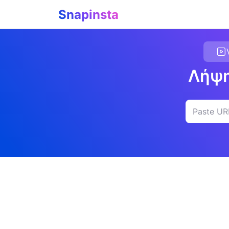
Snapinsta
Λήψη