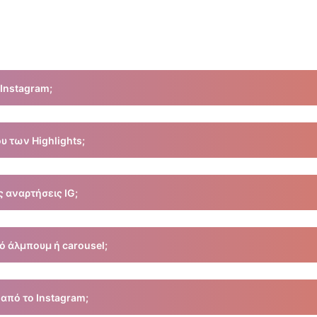
Instagram;
των όπως το Snapinsta για να αποθηκεύσετε φωτογραφίες από το 
των Highlights;
ογραφιών εξωφύλλου των Highlights. Υποστηρίζει μόνο ιστορίες και
 αναρτήσεις IG;
είτε μόνο να κάνετε στιγμιότυπα οθόνης καθώς το εργαλείο μας λ
 άλμπουμ ή carousel;
ιστά ή να χρησιμοποιήσετε τη δυνατότητα λήψης ZIP για να κατ
από το Instagram;