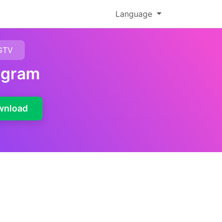
Language
GTV
agram
wnload