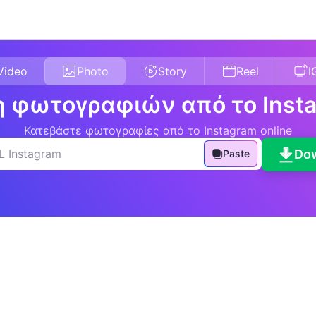
Video
Photo
Story
Reel
I
 φωτογραφιών από το Inst
Κατεβάστε φωτογραφίες από το Instagram online
Do
Paste