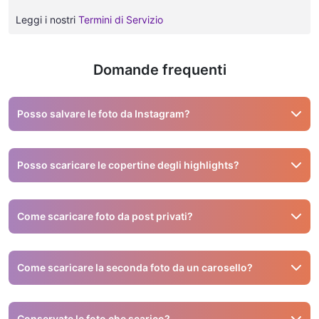
Leggi i nostri
Termini di Servizio
Domande frequenti
Posso salvare le foto da Instagram?
Sì, puoi usare strumenti come Snapinsta per salvare le foto
da Instagram.
Posso scaricare le copertine degli highlights?
No, il nostro strumento non supporta le copertine. Solo
storie e video reali possono essere scaricati.
Come scaricare foto da post privati?
Non supportiamo i post privati. Puoi solo fare uno
screenshot se l'account è privato.
Come scaricare la seconda foto da un carosello?
Puoi scaricare ogni foto singolarmente oppure usare la
funzione ZIP per scaricarle tutte e poi estrarle.
Conservate le foto che scarico?