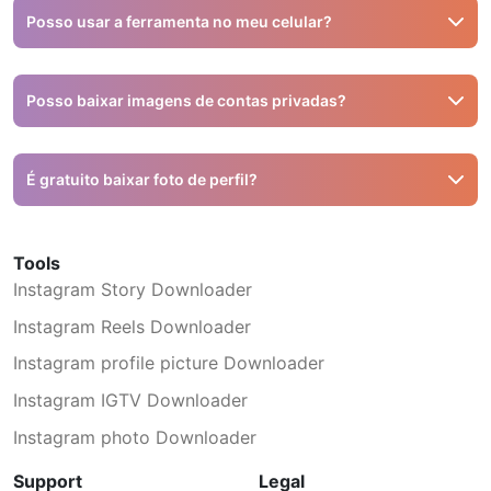
de usuário não funciona.
Posso usar a ferramenta no meu celular?
Sim, funciona em navegadores móveis no iPhone e
Android.
Posso baixar imagens de contas privadas?
Sim, aceitamos links de contas públicas e privadas. Basta
colar o link e salvar em HD.
É gratuito baixar foto de perfil?
Sim, todas as ferramentas do Snapinsta, incluindo o
Visualizador de DP do Insta
, são gratuitas.
Tools
Instagram Story Downloader
Instagram Reels Downloader
Instagram profile picture Downloader
Instagram IGTV Downloader
Instagram photo Downloader
Support
Legal