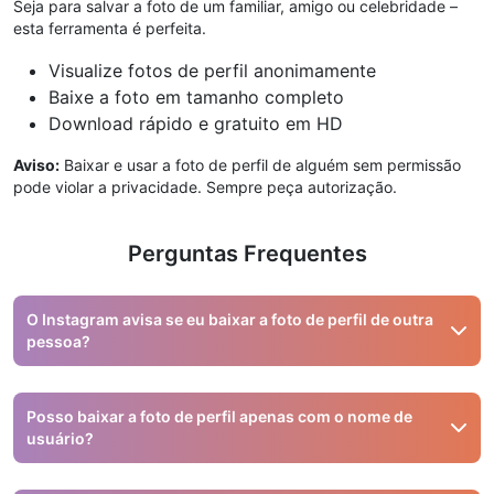
Seja para salvar a foto de um familiar, amigo ou celebridade –
esta ferramenta é perfeita.
Visualize fotos de perfil anonimamente
Baixe a foto em tamanho completo
Download rápido e gratuito em HD
Aviso:
Baixar e usar a foto de perfil de alguém sem permissão
pode violar a privacidade. Sempre peça autorização.
Perguntas Frequentes
O Instagram avisa se eu baixar a foto de perfil de outra
pessoa?
Claro que não. Todas as atividades no Snapinsta são
anônimas. Ninguém saberá.
Posso baixar a foto de perfil apenas com o nome de
usuário?
Não, é necessário o link direto do perfil. Apenas o nome