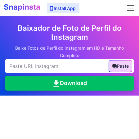
Snapinsta
Install App
Baixador de Foto de Perfil do
Instagram
Baixe Fotos de Perfil do Instagram em HD e Tamanho
Completo
Paste
Download