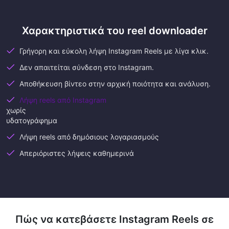
Χαρακτηριστικά του reel downloader
Γρήγορη και εύκολη λήψη Instagram Reels με λίγα κλικ.
Δεν απαιτείται σύνδεση στο Instagram.
Αποθήκευση βίντεο στην αρχική ποιότητα και ανάλυση.
Λήψη reels από Instagram
χωρίς
υδατογράφημα
Λήψη reels από δημόσιους λογαριασμούς
Απεριόριστες λήψεις καθημερινά
Πώς να κατεβάσετε Instagram Reels σε