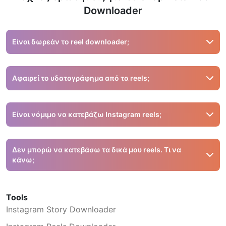
Downloader
Είναι δωρεάν το reel downloader;
Ναι, όλες οι υπηρεσίες λήψης του Snapinsta είναι
εντελώς δωρεάν.
Αφαιρεί το υδατογράφημα από τα reels;
Ναι, το Snapinsta αφαιρεί αυτόματα το υδατογράφημα
κατά τη λήψη. Αν δεν λειτουργεί, επικοινωνήστε μαζί
Είναι νόμιμο να κατεβάζω Instagram reels;
μας.
Μπορείτε να κατεβάζετε βίντεο για προσωπική χρήση.
Για εμπορική χρήση πρέπει να ζητήσετε άδεια από τον
Δεν μπορώ να κατεβάσω τα δικά μου reels. Τι να
κάτοχο. Το Snapinsta δεν φέρει ευθύνη για θέματα
κάνω;
πνευματικών δικαιωμάτων.
Ελέγξτε αν ο λογαριασμός σας είναι δημόσιος.
Υποστηρίζουμε μόνο τη λήψη από δημόσια προφίλ.
Tools
Instagram Story Downloader