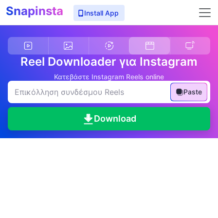
Snapinsta
Install App
Reel Downloader για Instagram
Κατεβάστε Instagram Reels online
Paste
Download