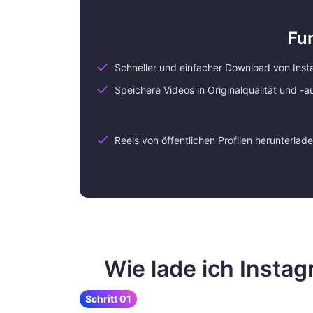
Fu
Schneller und einfacher Download von Inst
Speichere Videos in Originalqualität und -a
Reels von öffentlichen Profilen herunterlad
Wie lade ich Insta
Schritt 01