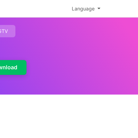
Language
GTV
wnload