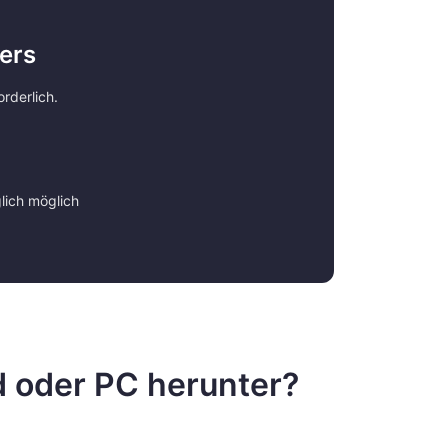
ers
orderlich.
lich möglich
d oder PC herunter?