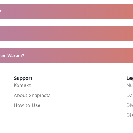
tenlos verfügbar.
?
sch beim Herunterladen. Wenn es nicht funktioniert, kontaktiere uns
den erlaubt. Bei kommerzieller Nutzung solltest du die Erlaubnis de
öße.
aden. Warum?
stützen nur Reels von öffentlichen Instagram-Profilen.
Support
Le
Kontakt
Nu
About Snapinsta
Da
How to Use
D
Di