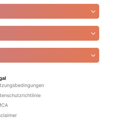
 bitte.
s Videoeigentümers einholen. Snapinsta
gal
tzungsbedingungen
tenschutzrichtlinie
MCA
sclaimer