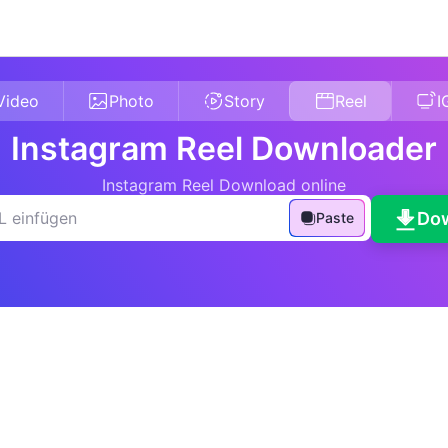
Video
Photo
Story
Reel
I
Instagram Reel Downloader
Instagram Reel Download online
Do
Paste