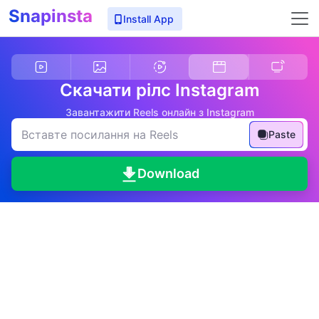
Snapinsta
Install App
Скачати рілс Instagram
Завантажити Reels онлайн з Instagram
Paste
Download