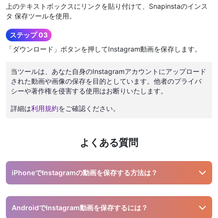
上のテキストボックスにリンクを貼り付けて、Snapinstaのインス
タ 保存ツールを使用。
ステップ 03
「ダウンロード」ボタンを押してInstagram動画を保存します。
当ツールは、あなた自身のInstagramアカウントにアップロード
された動画や画像の保存を目的としています。他者のプライバ
シーや著作権を侵害する使用はお断りいたします。
詳細は
利用規約
をご確認ください。
よくある質問
iPhoneでInstagramの動画を保存する方法は？
Safariや他のブラウザでsnapinsta.aiを開き、Instagramの動
画リンクをコピーして貼り付け、「ダウンロード」ボタンを
AndroidでInstagram動画を保存するには？
タップするだけで保存可能です。