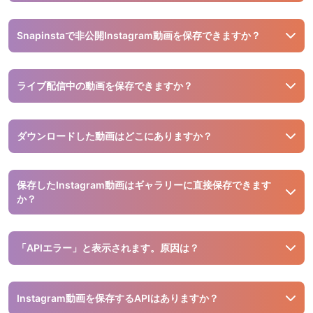
ChromeでSnapinstaを開き、Instagram動画リンクをコピー
して貼り付け、ダウンロードボタンを押します。動画はダウ
Snapinstaで非公開Instagram動画を保存できますか？
ンロードフォルダに保存されます。
いいえ、Snapinstaは非公開アカウントの動画保存には対応
していません。
ライブ配信中の動画を保存できますか？
配信中のライブ動画は保存できません。配信終了後、公開設
定されていればリンクからSnapinstaで保存可能です。
ダウンロードした動画はどこにありますか？
ダウンロードフォルダに保存されます。
保存したInstagram動画はギャラリーに直接保存できます
か？
はい。共有ボタンをタップし「動画を保存」を選ぶと、自動
的にギャラリーに保存されます。
「APIエラー」と表示されます。原因は？
このエラーはリンクが不完全、または非公開投稿である可能
性があります。完全なInstagram URLをコピーし、投稿が公
Instagram動画を保存するAPIはありますか？
開されているか確認してください。