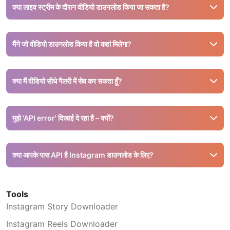
करता है।
क्या लाइव स्ट्रीम के दौरान वीडियो डाउनलोड किया जा सकता है?
नहीं, आप केवल तब डाउनलोड कर सकते हैं जब लाइव वीडियो खत्म हो जाए और
पब्लिक हो।
मैंने जो वीडियो डाउनलोड किया है वो कहां मिलेगा?
आपका वीडियो आपके डिवाइस के 'डाउनलोड्स' फोल्डर में सेव होता है।
क्या मैं वीडियो सीधे गैलरी में सेव कर सकता हूँ?
हाँ, शेयर बटन पर टैप करें > 'Save Video' चुनें, वीडियो गैलरी में सेव हो
जाएगा।
मुझे 'API error' दिखाई दे रहा है – क्यों?
शायद लिंक अधूरा है या पोस्ट प्राइवेट है। सुनिश्चित करें कि पोस्ट पब्लिक है
और लिंक पूरा कॉपी हुआ हो।
क्या आपके पास API है Instagram डाउनलोड के लिए?
नहीं, Snapinsta कोई API नहीं देता। कृपया हमारे वेबसाइट पर आकर मुफ्त में
डाउनलोड करें।
Tools
Instagram Story Downloader
Instagram Reels Downloader