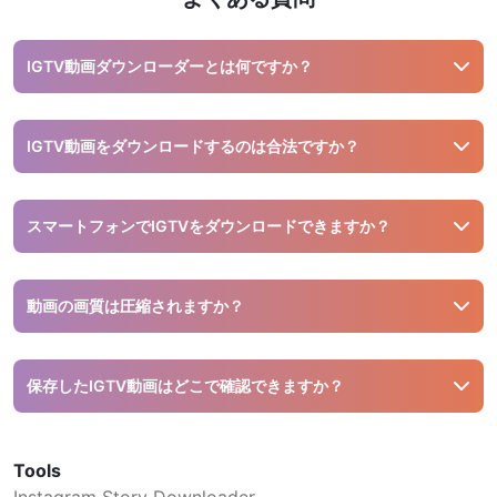
IGTV動画ダウンローダーとは何ですか？
Instagramの長尺動画をリンク経由でデバイスに保存できる
ツールです。PC、Android、iOSに対応しており、ソフトウ
IGTV動画をダウンロードするのは合法ですか？
ェアのインストールは不要です。
公開アカウントのIGTV動画は個人利用の範囲でダウンロード
可能です。当サイトのダウンローダーは安全に利用できま
スマートフォンでIGTVをダウンロードできますか？
す。
はい、Snapinstaはモバイルデバイスにも対応しています。
十分なストレージスペースを確保してください。
動画の画質は圧縮されますか？
いいえ、Snapinstaはオリジナルの画質を維持し、可能な限
りHDで提供します。
保存したIGTV動画はどこで確認できますか？
ブラウザのダウンロード履歴をご確認ください。Windowsは
Ctrl + J、MacはShift + Command + Jです。
Tools