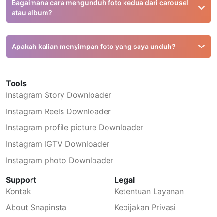
pribadi. Anda hanya dapat mengambil tangkapan layar
Bagaimana cara mengunduh foto kedua dari carousel
karena alat ini hanya bekerja untuk postingan publik.
atau album?
Anda dapat mengunduh satu per satu atau gunakan fitur
ZIP untuk mengunduh semua foto sekaligus, lalu ekstrak
Apakah kalian menyimpan foto yang saya unduh?
file tersebut.
Tidak, kami tidak menyimpan foto apapun. Semua foto
akan dihapus otomatis setelah Anda menutup jendela.
Tools
Instagram Story Downloader
Instagram Reels Downloader
Instagram profile picture Downloader
Instagram IGTV Downloader
Instagram photo Downloader
Support
Legal
Kontak
Ketentuan Layanan
About Snapinsta
Kebijakan Privasi