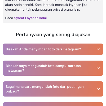
akun Anda sendiri. Kami berhak menolak layanan jika
digunakan untuk pelanggaran privasi orang lain.
Baca
Syarat Layanan kami
Pertanyaan yang sering diajukan
Bisakah Anda menyimpan foto dari Instagram?
Ya, Anda dapat menggunakan alat pihak ketiga seperti
Snapinsta untuk menyimpan foto Instagram.
Bisakah saya mengunduh foto sampul sorotan
Instagram?
Tidak, alat kami tidak mendukung pengunduhan foto
sampul sorotan. Hanya cerita dan video asli yang
Bagaimana cara mengunduh foto dari postingan
didukung.
pribadi?
Kami tidak mendukung pengunduhan dari postingan