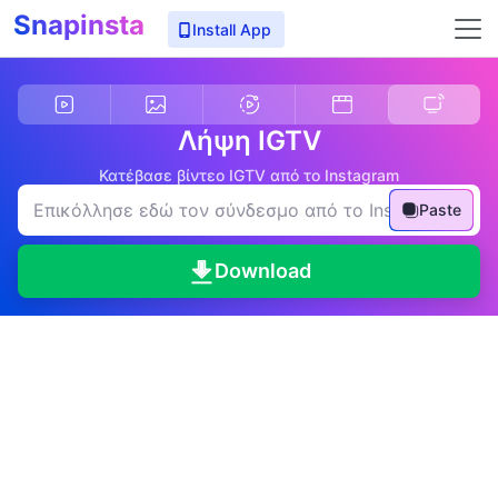
Snapinsta
Install App
Λήψη IGTV
Κατέβασε βίντεο IGTV από το Instagram
Paste
Download